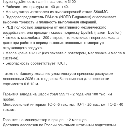
Грузоподъёмность на min. вылете, кг3100
• Рабочие температуры от -40 до +40.
• Манипулятор изготовлен из высокопрочной стали S500MC.
• Гидрораспределитель RM-276 (NORD Гидравлик) обеспечивает
высокую точность и плавность выполнения операций.
• РВД полностью защищены от негативного механического
воздействия: они проходят сквозь подвеску Epslink (патент Epsilon).
• Ёмкость маслобака - 200 литров, что исключает перегрев масла
даже при работе в период высоких плюсовых температур
окружающего воздуха.
• Масса крана 1820 кг (без захвата с ротатором, маслобака и масла в
системе).
• Безопасность соответствует ГОСТ.
Также по Вашему желанию укомплектуем прицепом роспуском
лесовозным 2026 г.в. (подвеска балансирная) для перевозки
сортимента 6-8-12 м.
Гарантия завода на шасси Урал 55571 - 2 года или 100 тыс. км
пробег.
Межсервисный интервал ТО-0 -5 тыс. км, ТО-1 - 20 тыс. км, ТО-2 - 40
тыс.км.
Гарантия на манипулятор и прицеп - 12 месяцев.
Доставка лесовозов по России опытными штатными водителями.