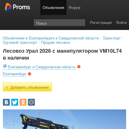
Объявления
Форум
Регистрация
Войти
Объявления в Екатеринбурге и Свердловской области
/
Транспорт
/
Грузовой транспорт
/
Продам лесовоз
Лесовоз Урал 2026 с манипулятором VM10L74
в наличии
Екатеринбург и Свердловская область
Екатеринбург
+
Добавить объявление