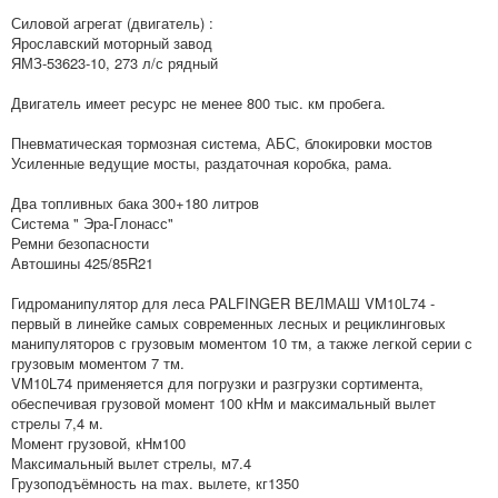
Силовой агрегат (двигатель) :
Ярославский моторный завод
ЯМЗ-53623-10, 273 л/с рядный
Двигатель имеет ресурс не менее 800 тыс. км пробега.
Пневматическая тормозная система, АБС, блокировки мостов
Усиленные ведущие мосты, раздаточная коробка, рама.
Два топливных бака 300+180 литров
Система " Эра-Глонасс"
Ремни безопасности
Автошины 425/85R21
Гидроманипулятор для леса PALFINGER ВЕЛМАШ VM10L74 -
первый в линейке самых современных лесных и рециклинговых
манипуляторов с грузовым моментом 10 тм, а также легкой серии с
грузовым моментом 7 тм.
VM10L74 применяется для погрузки и разгрузки сортимента,
обеспечивая грузовой момент 100 кНм и максимальный вылет
стрелы 7,4 м.
Момент грузовой, кНм100
Максимальный вылет стрелы, м7.4
Грузоподъёмность на max. вылете, кг1350