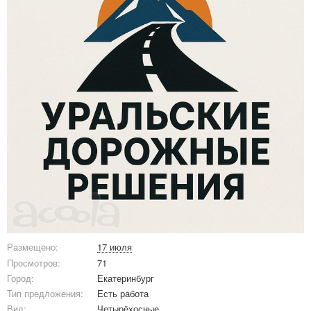
Размещено:
17 июля
Просмотров:
71
Город:
Екатеринбург
Тип предложения:
Есть работа
Вид:
Четырёхосные