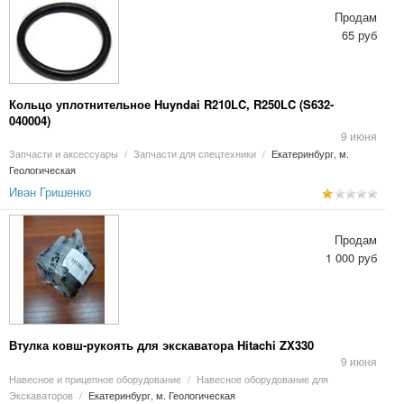
Продам
65 руб
Кольцо уплотнительное Huyndai R210LC, R250LC (S632-
040004)
9 июня
Запчасти и аксессуары
/
Запчасти для спецтехники
/
Екатеринбург, м.
Геологическая
Иван Гришенко
Продам
1 000 руб
Втулка ковш-рукоять для экскаватора Hitachi ZX330
9 июня
Навесное и прицепное оборудование
/
Навесное оборудование для
Экскаваторов
/
Екатеринбург, м. Геологическая