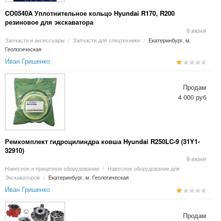
CO0540A Уплотнительное кольцо Hyundai R170, R200
резиновое для экскаватора
9 июня
Запчасти и аксессуары
/
Запчасти для спецтехники
/
Екатеринбург, м.
Геологическая
Иван Гришенко
Продам
4 000 руб
Ремкомплект гидроцилиндра ковша Hyundai R250LC-9 (31Y1-
32910)
9 июня
Навесное и прицепное оборудование
/
Навесное оборудование для
Экскаваторов
/
Екатеринбург, м. Геологическая
Иван Гришенко
Продам