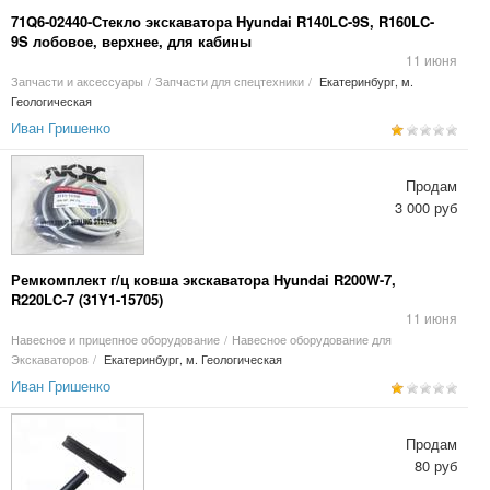
71Q6-02440-Стекло экскаватора Hyundai R140LC-9S, R160LC-
9S лобовое, верхнее, для кабины
11 июня
Запчасти и аксессуары
/
Запчасти для спецтехники
/
Екатеринбург, м.
Геологическая
Иван Гришенко
Продам
3 000 руб
Ремкомплект г/ц ковша экскаватора Hyundai R200W-7,
R220LC-7 (31Y1-15705)
11 июня
Навесное и прицепное оборудование
/
Навесное оборудование для
Экскаваторов
/
Екатеринбург, м. Геологическая
Иван Гришенко
Продам
80 руб