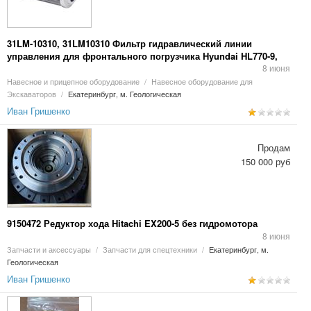
31LM-10310, 31LM10310 Фильтр гидравлический линии
управления для фронтального погрузчика Hyundai HL770-9,
HL780-9
8 июня
Навесное и прицепное оборудование
/
Навесное оборудование для
Экскаваторов
/
Екатеринбург, м. Геологическая
Иван Гришенко
Продам
150 000 руб
9150472 Редуктор хода Hitachi EX200-5 без гидромотора
8 июня
Запчасти и аксессуары
/
Запчасти для спецтехники
/
Екатеринбург, м.
Геологическая
Иван Гришенко