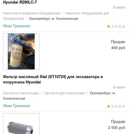
Hyundai R290LC-7
8 июня
Навесное и прицепное оборудование
/
Навесное оборудование для
Экскаваторов
/
Екатеринбург, м. Геологическая
Иван Гришенко
Продам
400 руб
Фильтр масляный Stal (ST10724) для экскаватора и
погрузчика Hyundai
8 июня
Запчасти и аксессуары
/
Запчасти для спецтехники
/
Екатеринбург, м.
Геологическая
Иван Гришенко
Продам
2 500 руб