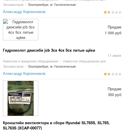
Экскаваторов
/
Екатеринбург, м. Геологическая
Александр Кирпичников
Продам
1 000 руб
Гидромолот джисиби jcb 3cx 4cx 5cx литые щёки
11 июня
Навесное и прицепное оборудование
/
Навесное оборудование для
Экскаваторов
/
Екатеринбург, м. Геологическая
Александр Кирпичников
Продам
350 руб
Кронштейн вентилятора в сборе Hyundai SL765S, SL765,
SL763S (XCAP-00077)