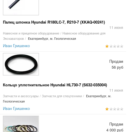
Палец шпонка Hyundai R180LC-7, R210-7 (XKAQ-00241)
11 июня
Навесное и прицепное оборудование
/
Навесное оборудование для
Экскаваторов
/
Екатеринбург, м. Геологическая
Иван Гришенко
Продам
56 руб
Кольцо уплотнительное Hyundai HL730-7 (S632-035004)
11 июня
Запчасти и аксессуары
/
Запчасти для спецтехники
/
Екатеринбург, м.
Геологическая
Иван Гришенко
Продам
4 000 руб