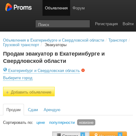
Объявления
Форум
Регистрация
Войти
Объявления в Екатеринбурге и Свердловской области
/
Транспорт
/
Грузовой транспорт
/
Эвакуаторы
Продам эвакуатор в Екатеринбурге и
Свердловской области
Екатеринбург и Свердловская область
Выберите город
+
Добавить объявление
Продам
Сдам
Арендую
Сортировать по:
цене
популярности
новизне
1
1
Списком
На карте